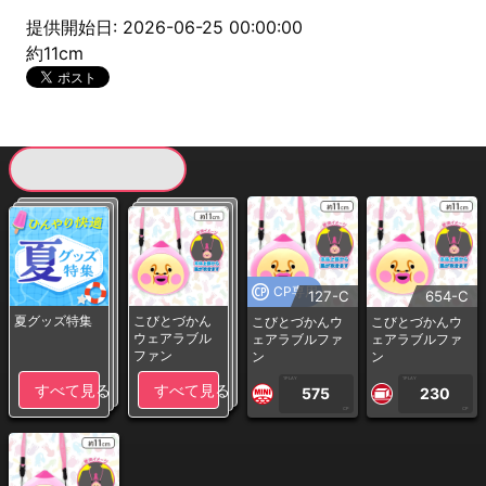
提供開始日: 2026-06-25 00:00:00
約11cm
現在提供している景品一覧
CP専用
127-C
654-C
夏グッズ特集
こびとづかん
こびとづかんウ
こびとづかんウ
ウェアラブル
ェアラブルファ
ェアラブルファ
ファン
ン
ン
1PLAY
1PLAY
すべて見る
すべて見る
575
230
CP
CP