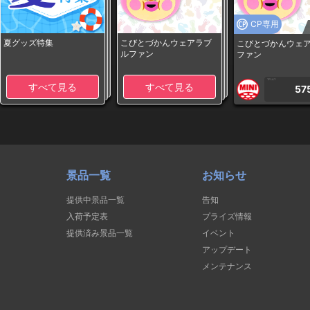
CP専用
夏グッズ特集
こびとづかんウェアラブ
こびとづかんウェ
ルファン
ファン
1PLAY
すべて見る
すべて見る
57
景品一覧
お知らせ
提供中景品一覧
告知
入荷予定表
プライズ情報
提供済み景品一覧
イベント
アップデート
メンテナンス