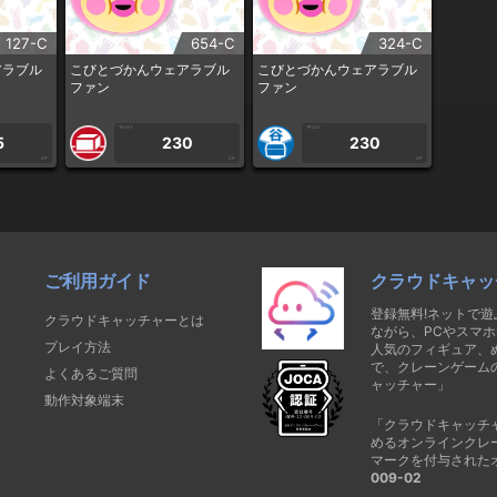
127-C
654-C
324-C
アラブル
こびとづかんウェアラブル
こびとづかんウェアラブル
ファン
ファン
1PLAY
1PLAY
5
230
230
CP
CP
CP
ご利用ガイド
クラウドキャッ
登録無料!ネットで
クラウドキャッチャーとは
ながら、PCやスマホ
プレイ方法
人気のフィギュア、
で、クレーンゲーム
よくあるご質問
ャッチャー」
動作対象端末
「クラウドキャッチ
めるオンラインクレ
マークを付与された
009-02