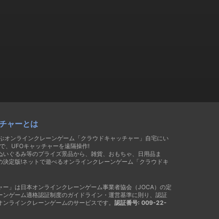
チャーとは
遊ぶオンラインクレーンゲーム「クラウドキャッチャー」自宅にい
で、UFOキャッチャーを遠隔操作!
ぬいぐるみ等のプライズ景品から、雑貨、おもちゃ、日用品ま
の決定版!ネットで遊べるオンラインクレーンゲーム「クラウドキ
ャー」は日本オンラインクレーンゲーム事業者協会（JOCA）の定
ーンゲーム適格認証制度のガイドライン・運営基準に則り、認証
オンラインクレーンゲームのサービスです。
認証番号: 009-22-