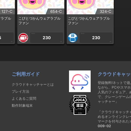
127-C
654-C
324-C
アラブル
こびとづかんウェアラブル
こびとづかんウェアラブル
ファン
ファン
1PLAY
1PLAY
5
230
230
CP
CP
CP
ご利用ガイド
クラウドキャッ
登録無料!ネットで
クラウドキャッチャーとは
ながら、PCやスマホ
プレイ方法
人気のフィギュア、
で、クレーンゲーム
よくあるご質問
ャッチャー」
動作対象端末
「クラウドキャッチ
めるオンラインクレ
マークを付与された
009-02