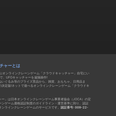
チャーとは
遊ぶオンラインクレーンゲーム「クラウドキャッチャー」自宅にい
で、UFOキャッチャーを遠隔操作!
ぬいぐるみ等のプライズ景品から、雑貨、おもちゃ、日用品ま
の決定版!ネットで遊べるオンラインクレーンゲーム「クラウドキ
ャー」は日本オンラインクレーンゲーム事業者協会（JOCA）の定
ーンゲーム適格認証制度のガイドライン・運営基準に則り、認証
オンラインクレーンゲームのサービスです。
認証番号: 009-22-