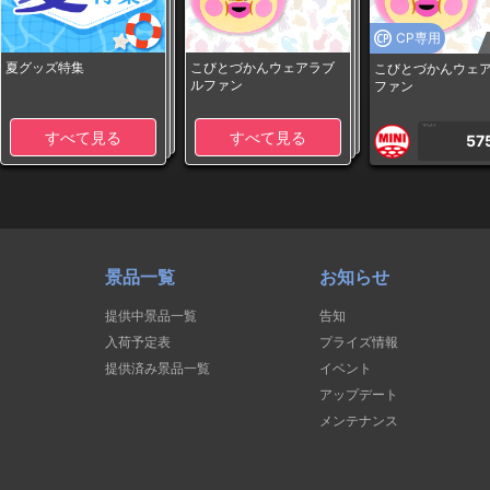
CP専用
夏グッズ特集
こびとづかんウェアラブ
こびとづかんウェ
ルファン
ファン
1PLAY
すべて見る
すべて見る
57
景品一覧
お知らせ
提供中景品一覧
告知
入荷予定表
プライズ情報
提供済み景品一覧
イベント
アップデート
メンテナンス