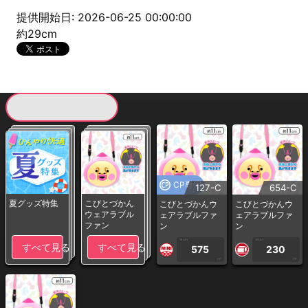
提供開始日: 2026-06-25 00:00:00
約29cm
現在提供している景品一覧
CP専用
127-C
654-C
夏グッズ特集
こびとづかん
こびとづかんウ
こびとづかんウ
ウェアラブル
ェアラブルファ
ェアラブルファ
ファン
ン
ン
1PLAY
1PLAY
すべて見る
すべて見る
575
230
CP
CP