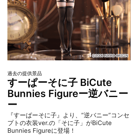
過去の提供景品
すーぱーそに子 BiCute
Bunnies Figureー逆バニー
ー
『すーぱーそに子』より、”逆バニー”コンセ
プトの衣装ver.の「そに子」がBiCute
Bunnies Figureに登場！