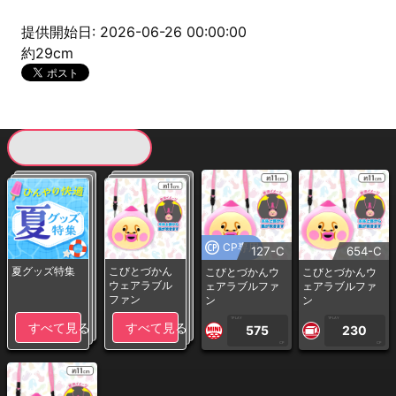
提供開始日: 2026-06-26 00:00:00
約29cm
現在提供している景品一覧
CP専用
127-C
654-C
夏グッズ特集
こびとづかん
こびとづかんウ
こびとづかんウ
ウェアラブル
ェアラブルファ
ェアラブルファ
ファン
ン
ン
1PLAY
1PLAY
すべて見る
すべて見る
575
230
CP
CP