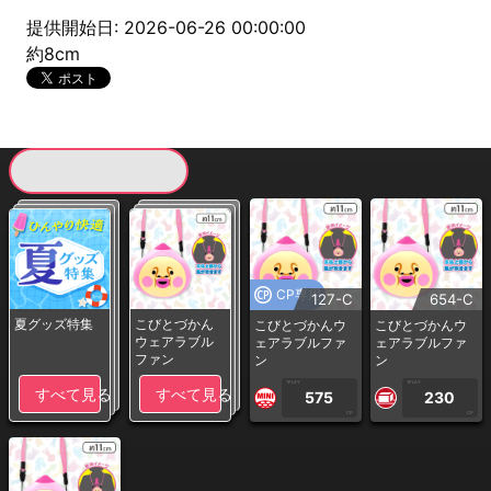
提供開始日: 2026-06-26 00:00:00
約8cm
現在提供している景品一覧
CP専用
127-C
654-C
夏グッズ特集
こびとづかん
こびとづかんウ
こびとづかんウ
ウェアラブル
ェアラブルファ
ェアラブルファ
ファン
ン
ン
1PLAY
1PLAY
すべて見る
すべて見る
575
230
CP
CP