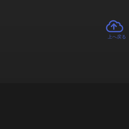
上へ戻る
チャーとは
遊ぶオンラインクレーンゲーム「クラウドキャッチャー」自宅にい
で、UFOキャッチャーを遠隔操作!