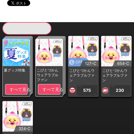
現在提供している景品一覧
CP専用
127-C
654-C
夏グッズ特集
こびとづかん
こびとづかんウ
こびとづかんウ
ウェアラブル
ェアラブルファ
ェアラブルファ
ファン
ン
ン
1PLAY
1PLAY
すべて見る
すべて見る
575
230
CP
CP
324-C