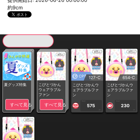
提供開始日: 2026-06-26 00:00:00
約9cm
現在提供している景品一覧
CP専用
127-C
654-C
夏グッズ特集
こびとづかん
こびとづかんウ
こびとづかんウ
ウェアラブル
ェアラブルファ
ェアラブルファ
ファン
ン
ン
1PLAY
1PLAY
すべて見る
すべて見る
575
230
CP
CP