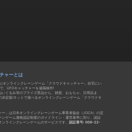
チャーとは
遊ぶオンラインクレーンゲーム「クラウドキャッチャー」自宅にい
で、UFOキャッチャーを遠隔操作!
ぬいぐるみ等のプライズ景品から、雑貨、おもちゃ、日用品ま
の決定版!ネットで遊べるオンラインクレーンゲーム「クラウドキ
ャー」は日本オンラインクレーンゲーム事業者協会（JOCA）の定
ーンゲーム適格認証制度のガイドライン・運営基準に則り、認証
オンラインクレーンゲームのサービスです。
認証番号: 009-22-