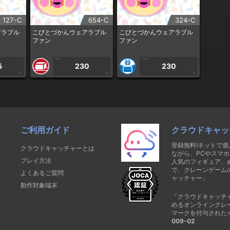
127-C
654-C
324-C
アラブル
こびとづかんウェアラブル
こびとづかんウェアラブル
ファン
ファン
1PLAY
1PLAY
5
230
230
CP
CP
CP
ご利用ガイド
クラウドキャッ
登録無料!ネットで
クラウドキャッチャーとは
ながら、PCやスマホ
プレイ方法
人気のフィギュア、
で、クレーンゲーム
よくあるご質問
ャッチャー」
動作対象端末
「クラウドキャッチ
めるオンラインクレ
マークを付与された
009-02