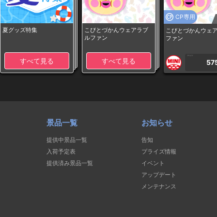
CP専用
夏グッズ特集
こびとづかんウェアラブ
こびとづかんウェ
ルファン
ファン
1PLAY
すべて見る
すべて見る
57
景品一覧
お知らせ
提供中景品一覧
告知
入荷予定表
プライズ情報
提供済み景品一覧
イベント
アップデート
メンテナンス