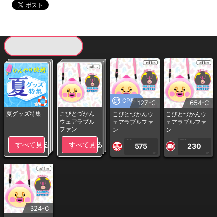
現在提供している景品一覧
CP専用
127-C
654-C
夏グッズ特集
こびとづかん
こびとづかんウ
こびとづかんウ
ウェアラブル
ェアラブルファ
ェアラブルファ
ファン
ン
ン
1PLAY
1PLAY
すべて見る
すべて見る
575
230
CP
CP
324-C