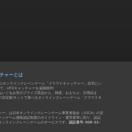
チャーとは
遊ぶオンラインクレーンゲーム「クラウドキャッチャー」自宅にい
で、UFOキャッチャーを遠隔操作!
ぬいぐるみ等のプライズ景品から、雑貨、おもちゃ、日用品ま
の決定版!ネットで遊べるオンラインクレーンゲーム「クラウドキ
ャー」は日本オンラインクレーンゲーム事業者協会（JOCA）の定
ーンゲーム適格認証制度のガイドライン・運営基準に則り、認証
オンラインクレーンゲームのサービスです。
認証番号: 009-22-