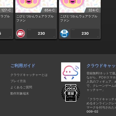
127-C
654-C
324-C
アラブル
こびとづかんウェアラブル
こびとづかんウェアラブル
ファン
ファン
1PLAY
1PLAY
5
230
230
CP
CP
CP
ご利用ガイド
クラウドキャッ
登録無料!ネットで
クラウドキャッチャーとは
ながら、PCやスマホ
プレイ方法
人気のフィギュア、
で、クレーンゲーム
よくあるご質問
ャッチャー」
動作対象端末
「クラウドキャッチ
めるオンラインクレ
マークを付与された
009-02