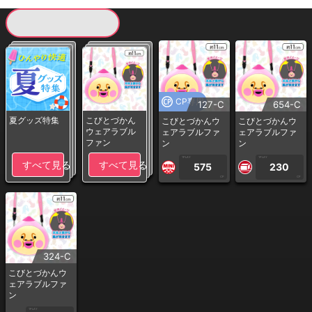
現在提供している景品一覧
CP専用
127-C
654-C
夏グッズ特集
こびとづかん
こびとづかんウ
こびとづかんウ
ウェアラブル
ェアラブルファ
ェアラブルファ
ファン
ン
ン
1PLAY
1PLAY
すべて見る
すべて見る
575
230
CP
CP
324-C
こびとづかんウ
ェアラブルファ
ン
1PLAY