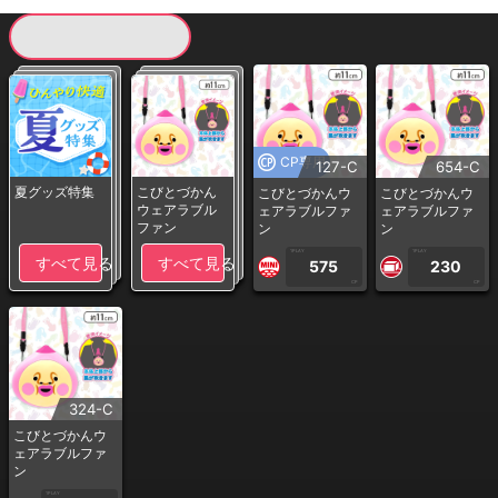
現在提供している景品一覧
CP専用
127-C
654-C
夏グッズ特集
こびとづかん
こびとづかんウ
こびとづかんウ
ウェアラブル
ェアラブルファ
ェアラブルファ
ファン
ン
ン
1PLAY
1PLAY
すべて見る
すべて見る
575
230
CP
CP
324-C
こびとづかんウ
ェアラブルファ
ン
1PLAY