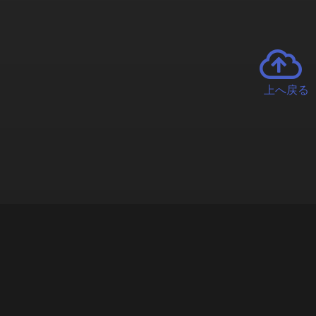
上へ戻る
チャーとは
遊ぶオンラインクレーンゲーム「クラウドキャッチャー」自宅にい
で、UFOキャッチャーを遠隔操作!