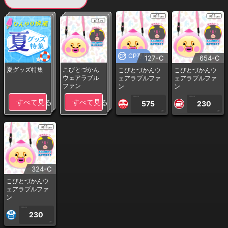
CP専用
127-C
654-C
夏グッズ特集
こびとづかん
こびとづかんウ
こびとづかんウ
ウェアラブル
ェアラブルファ
ェアラブルファ
ファン
ン
ン
1PLAY
1PLAY
すべて見る
すべて見る
575
230
CP
CP
324-C
こびとづかんウ
ェアラブルファ
ン
1PLAY
230
CP