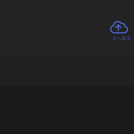
上へ戻る
チャーとは
遊ぶオンラインクレーンゲーム「クラウドキャッチャー」自宅にい
で、UFOキャッチャーを遠隔操作!