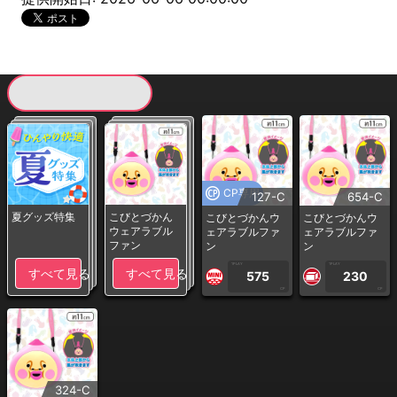
現在提供している景品一覧
CP専用
127-C
654-C
夏グッズ特集
こびとづかん
こびとづかんウ
こびとづかんウ
ウェアラブル
ェアラブルファ
ェアラブルファ
ファン
ン
ン
1PLAY
1PLAY
すべて見る
すべて見る
575
230
CP
CP
324-C