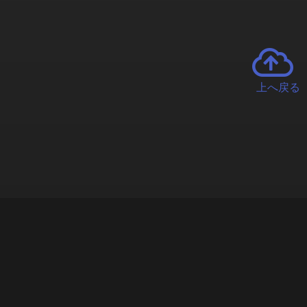
上へ戻る
チャーとは
遊ぶオンラインクレーンゲーム「クラウドキャッチャー」自宅にい
で、UFOキャッチャーを遠隔操作!