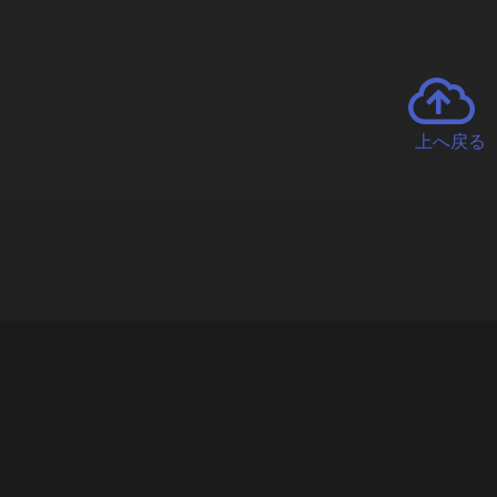
上へ戻る
チャーとは
遊ぶオンラインクレーンゲーム「クラウドキャッチャー」自宅にい
で、UFOキャッチャーを遠隔操作!