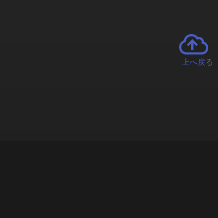
上へ戻る
チャーとは
遊ぶオンラインクレーンゲーム「クラウドキャッチャー」自宅にい
で、UFOキャッチャーを遠隔操作!