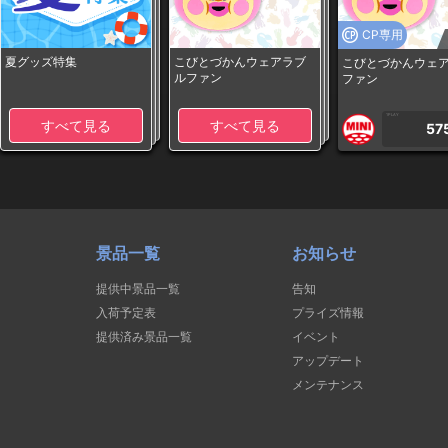
CP専用
夏グッズ特集
こびとづかんウェアラブ
こびとづかんウェ
ルファン
ファン
1PLAY
すべて見る
すべて見る
57
景品一覧
お知らせ
提供中景品一覧
告知
入荷予定表
プライズ情報
提供済み景品一覧
イベント
アップデート
メンテナンス