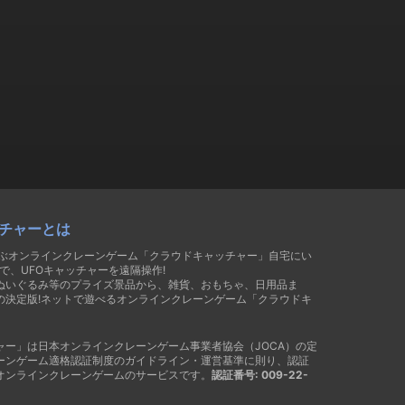
チャーとは
遊ぶオンラインクレーンゲーム「クラウドキャッチャー」自宅にい
で、UFOキャッチャーを遠隔操作!
ぬいぐるみ等のプライズ景品から、雑貨、おもちゃ、日用品ま
の決定版!ネットで遊べるオンラインクレーンゲーム「クラウドキ
ャー」は日本オンラインクレーンゲーム事業者協会（JOCA）の定
ーンゲーム適格認証制度のガイドライン・運営基準に則り、認証
オンラインクレーンゲームのサービスです。
認証番号: 009-22-