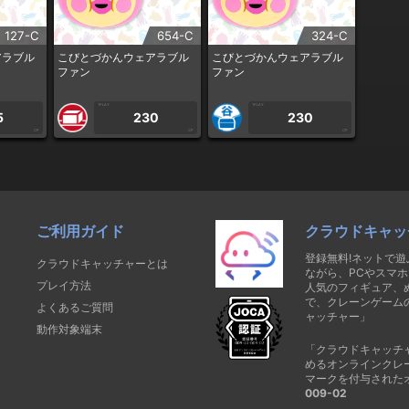
127-C
654-C
324-C
アラブル
こびとづかんウェアラブル
こびとづかんウェアラブル
ファン
ファン
1PLAY
1PLAY
5
230
230
CP
CP
CP
ご利用ガイド
クラウドキャッ
登録無料!ネットで
クラウドキャッチャーとは
ながら、PCやスマホ
プレイ方法
人気のフィギュア、
で、クレーンゲーム
よくあるご質問
ャッチャー」
動作対象端末
「クラウドキャッチ
めるオンラインクレ
マークを付与された
009-02