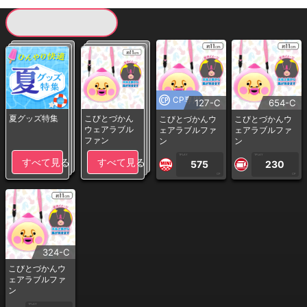
現在提供している景品一覧
CP専用
127-C
654-C
夏グッズ特集
こびとづかん
こびとづかんウ
こびとづかんウ
ウェアラブル
ェアラブルファ
ェアラブルファ
ファン
ン
ン
1PLAY
1PLAY
すべて見る
すべて見る
575
230
CP
CP
324-C
こびとづかんウ
ェアラブルファ
ン
1PLAY