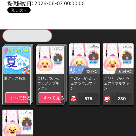
提供開始日: 2026-06-07 00:00:00
現在提供している景品一覧
CP専用
127-C
654-C
夏グッズ特集
こびとづかん
こびとづかんウ
こびとづかんウ
ウェアラブル
ェアラブルファ
ェアラブルファ
ファン
ン
ン
1PLAY
1PLAY
すべて見る
すべて見る
575
230
CP
CP