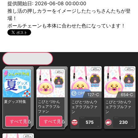
提供開始日: 2026-06-08 00:00:00
推し活の押しカラーをイメージしたたっちさんたちが登
場！
ボールチェーンも本体に合わせた色になっています！
現在提供している景品一覧
CP専用
127-C
654-C
夏グッズ特集
こびとづかん
こびとづかんウ
こびとづかんウ
ウェアラブル
ェアラブルファ
ェアラブルファ
ファン
ン
ン
1PLAY
1PLAY
すべて見る
すべて見る
575
230
CP
CP