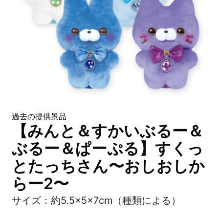
過去の提供景品
【みんと＆すかいぶるー＆
ぶるー＆ぱーぷる】すくっ
とたっちさん〜おしおしか
らー2〜
サイズ：約5.5×5×7cm（種類による）