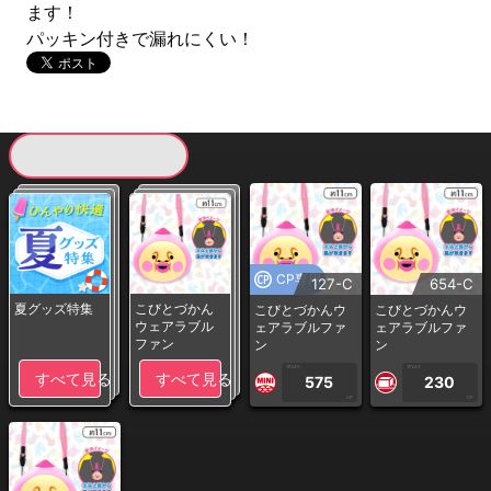
ます！
パッキン付きで漏れにくい！
現在提供している景品一覧
CP専用
127-C
654-C
夏グッズ特集
こびとづかん
こびとづかんウ
こびとづかんウ
ウェアラブル
ェアラブルファ
ェアラブルファ
ファン
ン
ン
1PLAY
1PLAY
すべて見る
すべて見る
575
230
CP
CP