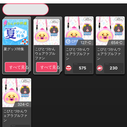
現在提供している景品一覧
CP専用
127-C
654-C
夏グッズ特集
こびとづかん
こびとづかんウ
こびとづかんウ
ウェアラブル
ェアラブルファ
ェアラブルファ
ファン
ン
ン
1PLAY
1PLAY
すべて見る
すべて見る
575
230
CP
CP
324-C
こびとづかんウ
ェアラブルファ
ン
1PLAY