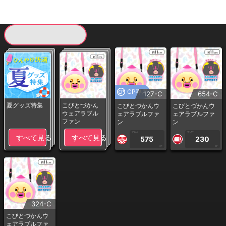
現在提供している景品一覧
CP専用
127-C
654-C
夏グッズ特集
こびとづかん
こびとづかんウ
こびとづかんウ
ウェアラブル
ェアラブルファ
ェアラブルファ
ファン
ン
ン
1PLAY
1PLAY
すべて見る
すべて見る
575
230
CP
CP
324-C
こびとづかんウ
ェアラブルファ