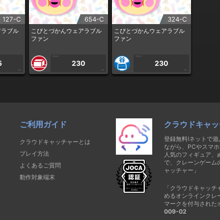
127-C
654-C
324-C
アラブル
こびとづかんウェアラブル
こびとづかんウェアラブル
ファン
ファン
1PLAY
1PLAY
5
230
230
CP
CP
CP
ご利用ガイド
クラウドキャッ
登録無料!ネットで
クラウドキャッチャーとは
ながら、PCやスマホ
プレイ方法
人気のフィギュア、
で、クレーンゲーム
よくあるご質問
ャッチャー」
動作対象端末
「クラウドキャッチ
めるオンラインクレ
マークを付与された
009-02