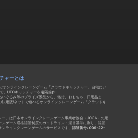
チャーとは
遊ぶオンラインクレーンゲーム「クラウドキャッチャー」自宅にい
で、UFOキャッチャーを遠隔操作!
ぬいぐるみ等のプライズ景品から、雑貨、おもちゃ、日用品ま
の決定版!ネットで遊べるオンラインクレーンゲーム「クラウドキ
ャー」は日本オンラインクレーンゲーム事業者協会（JOCA）の定
ーンゲーム適格認証制度のガイドライン・運営基準に則り、認証
オンラインクレーンゲームのサービスです。
認証番号: 009-22-