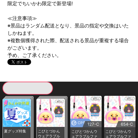
限定でちいかわ限定で新登場!
≪注意事項≫
※景品はランダム配送となり、景品の指定や交換はいた
しかねます。
※複数個獲得された際、配送される景品が重複する場合
がございます。
予め、ご了承ください。
現在提供している景品一覧
CP専用
127-C
654-C
夏グッズ特集
こびとづかん
こびとづかんウ
こびとづかんウ
ウェアラブル
ェアラブルファ
ェアラブルファ