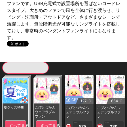
ファンです。USB充電式で設置場所を選ばないコードレ
スタイプ。大きめのファンで風を全体に行き渡らせ、リ
ビング・洗面所・アウトドアなど、さまざまなシーンで
活躍します。無段階調光が可能なリングライトを搭載し
ており、非常時のペンダントファンライトにもなりま
す。
現在提供している景品一覧
CP専用
127-C
654-C
夏グッズ特集
こびとづかん
こびとづかんウ
こびとづかんウ
ウェアラブル
ェアラブルファ
ェアラブルファ
ファン
ン
ン
1PLAY
1PLAY
すべて見る
すべて見る
575
230