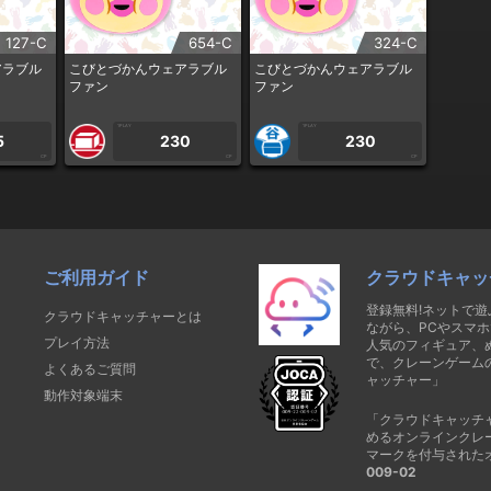
127-C
654-C
324-C
アラブル
こびとづかんウェアラブル
こびとづかんウェアラブル
ファン
ファン
1PLAY
1PLAY
5
230
230
CP
CP
CP
ご利用ガイド
クラウドキャッ
登録無料!ネットで
クラウドキャッチャーとは
ながら、PCやスマホ
プレイ方法
人気のフィギュア、
で、クレーンゲーム
よくあるご質問
ャッチャー」
動作対象端末
「クラウドキャッチ
めるオンラインクレ
マークを付与された
009-02