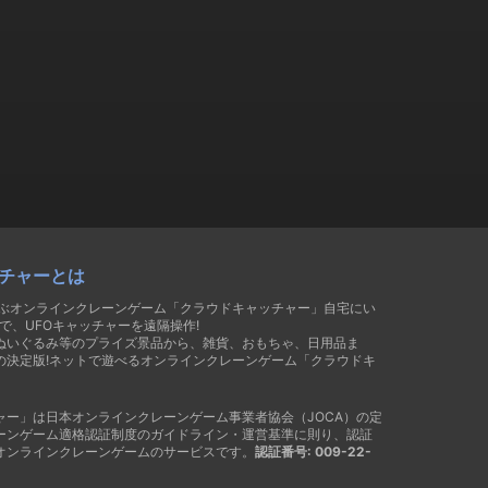
チャーとは
遊ぶオンラインクレーンゲーム「クラウドキャッチャー」自宅にい
で、UFOキャッチャーを遠隔操作!
ぬいぐるみ等のプライズ景品から、雑貨、おもちゃ、日用品ま
の決定版!ネットで遊べるオンラインクレーンゲーム「クラウドキ
ャー」は日本オンラインクレーンゲーム事業者協会（JOCA）の定
ーンゲーム適格認証制度のガイドライン・運営基準に則り、認証
オンラインクレーンゲームのサービスです。
認証番号: 009-22-