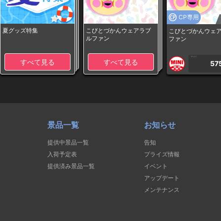
CP専用
夏グッズ特集
こびとづかんウェアラブ
こびとづかんウェ
ルファン
ファン
1PLAY
すべて見る
すべて見る
57
景品一覧
お知らせ
提供中景品一覧
告知
入荷予定表
プライズ情報
提供済み景品一覧
イベント
アップデート
メンテナンス