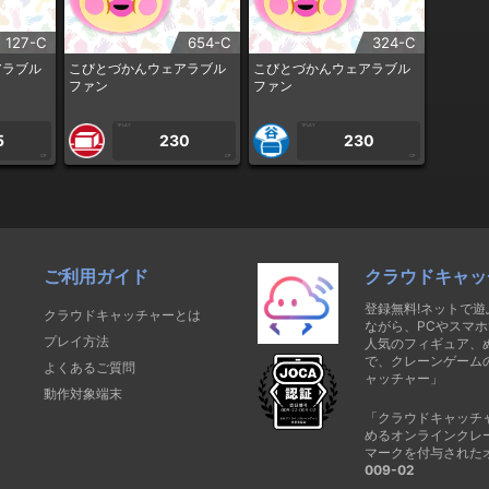
127-C
654-C
324-C
アラブル
こびとづかんウェアラブル
こびとづかんウェアラブル
ファン
ファン
1PLAY
1PLAY
5
230
230
CP
CP
CP
ご利用ガイド
クラウドキャッ
登録無料!ネットで
クラウドキャッチャーとは
ながら、PCやスマホ
プレイ方法
人気のフィギュア、
で、クレーンゲーム
よくあるご質問
ャッチャー」
動作対象端末
「クラウドキャッチ
めるオンラインクレ
マークを付与された
009-02