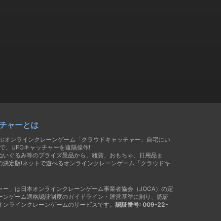
チャーとは
遊ぶオンラインクレーンゲーム「クラウドキャッチャー」自宅にい
で、UFOキャッチャーを遠隔操作!
ぬいぐるみ等のプライズ景品から、雑貨、おもちゃ、日用品ま
の決定版!ネットで遊べるオンラインクレーンゲーム「クラウドキ
ャー」は日本オンラインクレーンゲーム事業者協会（JOCA）の定
ーンゲーム適格認証制度のガイドライン・運営基準に則り、認証
オンラインクレーンゲームのサービスです。
認証番号: 009-22-