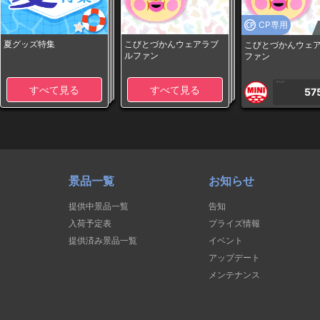
CP専用
夏グッズ特集
こびとづかんウェアラブ
こびとづかんウェ
ルファン
ファン
1PLAY
すべて見る
すべて見る
57
景品一覧
お知らせ
提供中景品一覧
告知
入荷予定表
プライズ情報
提供済み景品一覧
イベント
アップデート
メンテナンス