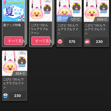
CP専用
127-C
654-C
夏グッズ特集
こびとづかん
こびとづかんウ
こびとづかんウ
ウェアラブル
ェアラブルファ
ェアラブルファ
ファン
ン
ン
1PLAY
1PLAY
すべて見る
すべて見る
575
230
CP
CP
324-C
こびとづかんウ
ェアラブルファ
ン
1PLAY
230
CP