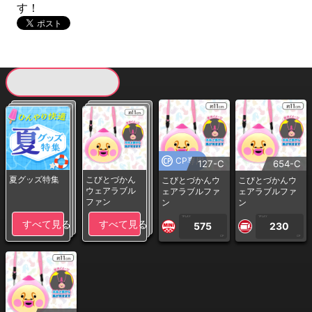
す！
現在提供している景品一覧
CP専用
127-C
654-C
夏グッズ特集
こびとづかん
こびとづかんウ
こびとづかんウ
ウェアラブル
ェアラブルファ
ェアラブルファ
ファン
ン
ン
1PLAY
1PLAY
すべて見る
すべて見る
575
230
CP
CP