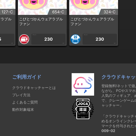
127-C
654-C
324-C
アラブル
こびとづかんウェアラブル
こびとづかんウェアラブル
ファン
ファン
1PLAY
1PLAY
5
230
230
CP
CP
CP
ご利用ガイド
クラウドキャッ
登録無料!ネットで
クラウドキャッチャーとは
ながら、PCやスマホ
プレイ方法
人気のフィギュア、
で、クレーンゲーム
よくあるご質問
ャッチャー」
動作対象端末
「クラウドキャッチ
めるオンラインクレ
マークを付与された
009-02