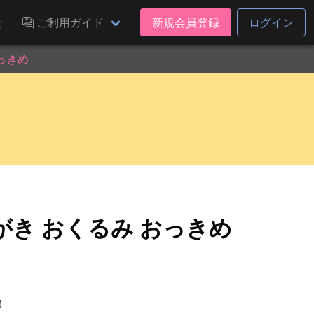
せ
ご利用ガイド
新規会員登録
ログイン
っきめ
き おくるみ おっきめ
！