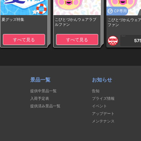
CP専用
夏グッズ特集
こびとづかんウェアラブ
こびとづかんウェ
ルファン
ファン
1PLAY
すべて見る
すべて見る
57
景品一覧
お知らせ
提供中景品一覧
告知
入荷予定表
プライズ情報
提供済み景品一覧
イベント
アップデート
メンテナンス