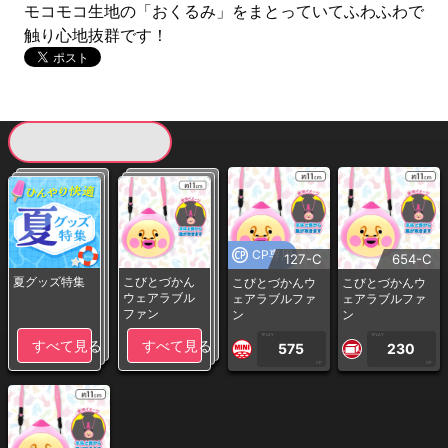
モコモコ生地の「おくるみ」をまとっていてふわふわで
触り心地抜群です！
現在提供している景品一覧
CP専用
127-C
654-C
夏グッズ特集
こびとづかん
こびとづかんウ
こびとづかんウ
ウェアラブル
ェアラブルファ
ェアラブルファ
ファン
ン
ン
1PLAY
1PLAY
すべて見る
すべて見る
575
230
CP
CP