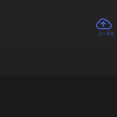
上へ戻る
チャーとは
遊ぶオンラインクレーンゲーム「クラウドキャッチャー」自宅にい
で、UFOキャッチャーを遠隔操作!