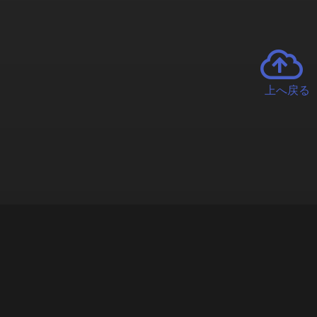
上へ戻る
チャーとは
遊ぶオンラインクレーンゲーム「クラウドキャッチャー」自宅にい
で、UFOキャッチャーを遠隔操作!