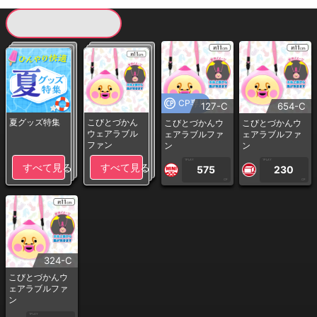
現在提供している景品一覧
CP専用
127-C
654-C
夏グッズ特集
こびとづかん
こびとづかんウ
こびとづかんウ
ウェアラブル
ェアラブルファ
ェアラブルファ
ファン
ン
ン
1PLAY
1PLAY
すべて見る
すべて見る
575
230
CP
CP
324-C
こびとづかんウ
ェアラブルファ
ン
1PLAY