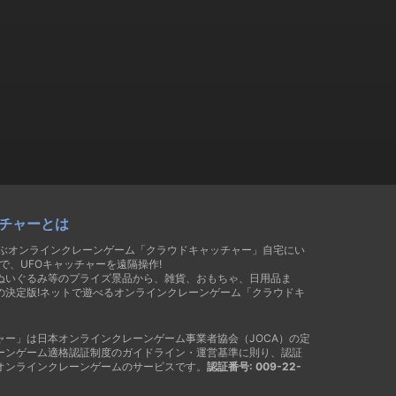
チャーとは
遊ぶオンラインクレーンゲーム「クラウドキャッチャー」自宅にい
で、UFOキャッチャーを遠隔操作!
ぬいぐるみ等のプライズ景品から、雑貨、おもちゃ、日用品ま
の決定版!ネットで遊べるオンラインクレーンゲーム「クラウドキ
ャー」は日本オンラインクレーンゲーム事業者協会（JOCA）の定
ーンゲーム適格認証制度のガイドライン・運営基準に則り、認証
オンラインクレーンゲームのサービスです。
認証番号: 009-22-