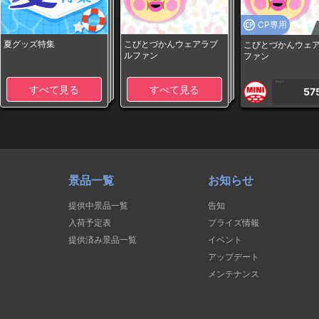
CP専用
夏グッズ特集
こびとづかんウェアラブ
こびとづかんウェ
ルファン
ファン
1PLAY
すべて見る
すべて見る
57
景品一覧
お知らせ
提供中景品一覧
告知
入荷予定表
プライズ情報
提供済み景品一覧
イベント
アップデート
メンテナンス