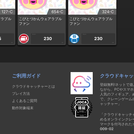
127-C
654-C
324-C
アラブル
こびとづかんウェアラブル
こびとづかんウェアラブル
ファン
ファン
1PLAY
1PLAY
5
230
230
CP
CP
CP
ご利用ガイド
クラウドキャッ
登録無料!ネットで
クラウドキャッチャーとは
ながら、PCやスマホ
プレイ方法
人気のフィギュア、
で、クレーンゲーム
よくあるご質問
ャッチャー」
動作対象端末
「クラウドキャッチ
めるオンラインクレ
マークを付与された
009-02