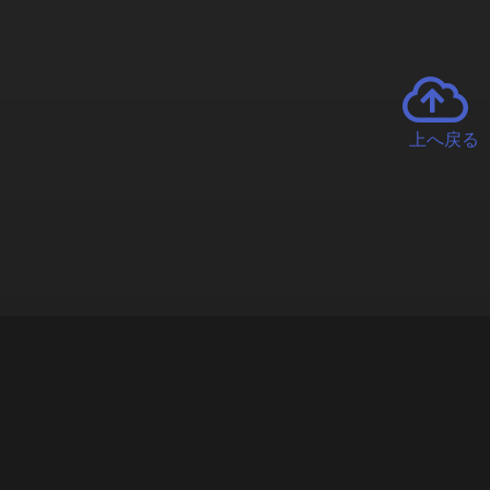
上へ戻る
チャーとは
遊ぶオンラインクレーンゲーム「クラウドキャッチャー」自宅にい
で、UFOキャッチャーを遠隔操作!