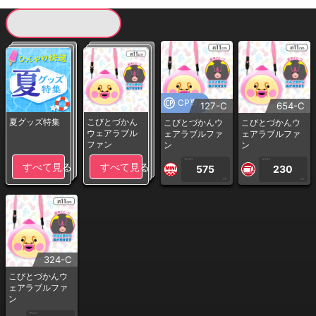
現在提供している景品一覧
CP専用
127-C
654-C
夏グッズ特集
こびとづかん
こびとづかんウ
こびとづかんウ
ウェアラブル
ェアラブルファ
ェアラブルファ
ファン
ン
ン
1PLAY
1PLAY
すべて見る
すべて見る
575
230
CP
CP
324-C
こびとづかんウ
ェアラブルファ
ン
1PLAY