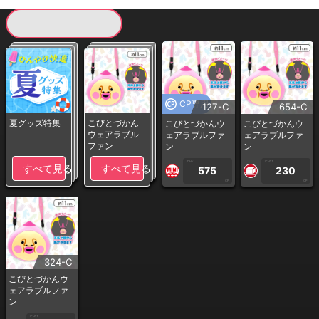
現在提供している景品一覧
CP専用
127-C
654-C
夏グッズ特集
こびとづかん
こびとづかんウ
こびとづかんウ
ウェアラブル
ェアラブルファ
ェアラブルファ
ファン
ン
ン
1PLAY
1PLAY
すべて見る
すべて見る
575
230
CP
CP
324-C
こびとづかんウ
ェアラブルファ
ン
1PLAY