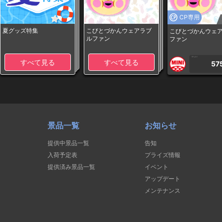
CP専用
夏グッズ特集
こびとづかんウェアラブ
こびとづかんウェ
ルファン
ファン
1PLAY
すべて見る
すべて見る
57
景品一覧
お知らせ
提供中景品一覧
告知
入荷予定表
プライズ情報
提供済み景品一覧
イベント
アップデート
メンテナンス