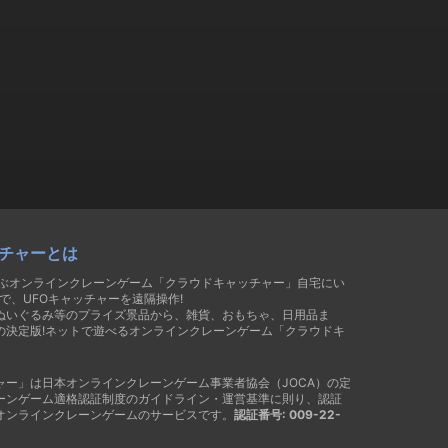
チャーとは
遊ぶオンラインクレーンゲーム「クラウドキャッチャー」自宅にい
で、UFOキャッチャーを遠隔操作!
ぬいぐるみ等のプライズ景品から、雑貨、おもちゃ、日用品ま
の決定版!ネットで遊べるオンラインクレーンゲーム「クラウドキ
ャー」は日本オンラインクレーンゲーム事業者協会（JOCA）の定
ーンゲーム適格認証制度のガイドライン・運営基準に則り、認証
オンラインクレーンゲームのサービスです。
認証番号: 009-22-