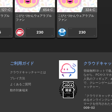
127-C
654-C
324-C
アラブル
こびとづかんウェアラブル
こびとづかんウェアラブル
ファン
ファン
1PLAY
1PLAY
5
230
230
CP
CP
CP
ご利用ガイド
クラウドキャッ
登録無料!ネットで
クラウドキャッチャーとは
ながら、PCやスマホ
プレイ方法
人気のフィギュア、
で、クレーンゲーム
よくあるご質問
ャッチャー」
動作対象端末
「クラウドキャッチ
めるオンラインクレ
マークを付与された
009-02