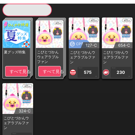
現在提供している景品一覧
CP専用
127-C
654-C
夏グッズ特集
こびとづかん
こびとづかんウ
こびとづかんウ
ウェアラブル
ェアラブルファ
ェアラブルファ
ファン
ン
ン
1PLAY
1PLAY
すべて見る
すべて見る
575
230
CP
CP
324-C
こびとづかんウ
ェアラブルファ
ン
1PLAY