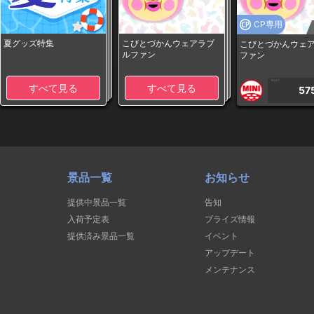
CP専用
夏グッズ特集
こびとづかんウェアラブ
こびとづかんウェ
ルファン
ファン
1PLAY
すべて見る
すべて見る
57
景品一覧
お知らせ
提供中景品一覧
告知
入荷予定表
プライズ情報
提供済み景品一覧
イベント
アップデート
メンテナンス