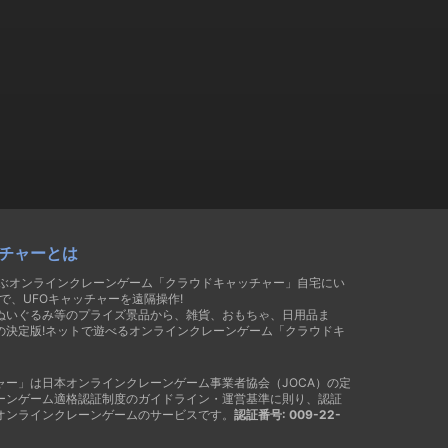
チャーとは
遊ぶオンラインクレーンゲーム「クラウドキャッチャー」自宅にい
で、UFOキャッチャーを遠隔操作!
ぬいぐるみ等のプライズ景品から、雑貨、おもちゃ、日用品ま
の決定版!ネットで遊べるオンラインクレーンゲーム「クラウドキ
ャー」は日本オンラインクレーンゲーム事業者協会（JOCA）の定
ーンゲーム適格認証制度のガイドライン・運営基準に則り、認証
オンラインクレーンゲームのサービスです。
認証番号: 009-22-