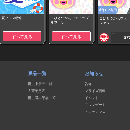
CP専用
夏グッズ特集
こびとづかんウェアラブ
こびとづかんウェ
ルファン
ファン
1PLAY
すべて見る
すべて見る
57
景品一覧
お知らせ
提供中景品一覧
告知
入荷予定表
プライズ情報
提供済み景品一覧
イベント
アップデート
メンテナンス