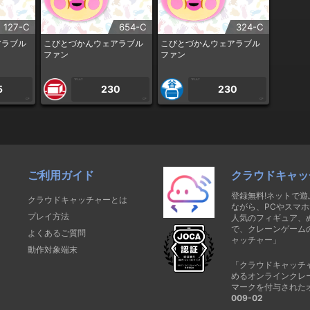
127-C
654-C
324-C
アラブル
こびとづかんウェアラブル
こびとづかんウェアラブル
ファン
ファン
1PLAY
1PLAY
5
230
230
CP
CP
CP
ご利用ガイド
クラウドキャッ
登録無料!ネットで
クラウドキャッチャーとは
ながら、PCやスマホ
プレイ方法
人気のフィギュア、
で、クレーンゲーム
よくあるご質問
ャッチャー」
動作対象端末
「クラウドキャッチ
めるオンラインクレ
マークを付与された
009-02