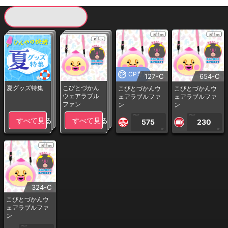
現在提供している景品一覧
CP専用
127-C
654-C
夏グッズ特集
こびとづかん
こびとづかんウ
こびとづかんウ
ウェアラブル
ェアラブルファ
ェアラブルファ
ファン
ン
ン
1PLAY
1PLAY
すべて見る
すべて見る
575
230
CP
CP
324-C
こびとづかんウ
ェアラブルファ
ン
1PLAY