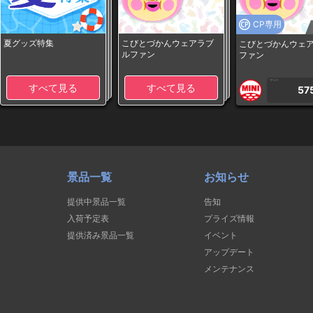
CP専用
夏グッズ特集
こびとづかんウェアラブ
こびとづかんウェ
ルファン
ファン
1PLAY
すべて見る
すべて見る
57
景品一覧
お知らせ
提供中景品一覧
告知
入荷予定表
プライズ情報
提供済み景品一覧
イベント
アップデート
メンテナンス