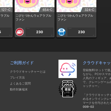
127-C
654-C
324-C
アラブル
こびとづかんウェアラブル
こびとづかんウェアラブル
ファン
ファン
1PLAY
1PLAY
5
230
230
CP
CP
CP
ご利用ガイド
クラウドキャッ
登録無料!ネットで
クラウドキャッチャーとは
ながら、PCやスマホ
プレイ方法
人気のフィギュア、
で、クレーンゲーム
よくあるご質問
ャッチャー」
動作対象端末
「クラウドキャッチ
めるオンラインクレ
マークを付与された
009-02