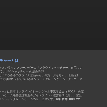
チャーとは
遊ぶオンラインクレーンゲーム「クラウドキャッチャー」自宅にい
で、UFOキャッチャーを遠隔操作!
ぬいぐるみ等のプライズ景品から、雑貨、おもちゃ、日用品ま
の決定版!ネットで遊べるオンラインクレーンゲーム「クラウドキ
ャー」は日本オンラインクレーンゲーム事業者協会（JOCA）の定
ーンゲーム適格認証制度のガイドライン・運営基準に則り、認証
オンラインクレーンゲームのサービスです。
認証番号: 009-22-